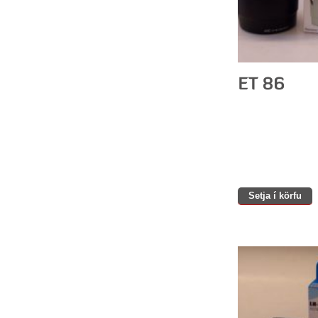
Setja í körfu