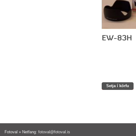
Setja í körfu
Fotoval » Netfang:
fotoval@fotoval.is