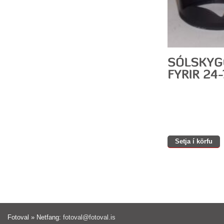
Setja í körfu
Fotoval » Netfang:
fotoval@fotoval.is