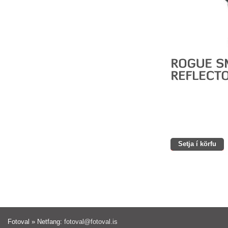
Setja í körfu
Fotoval » Netfang:
fotoval@fotoval.is