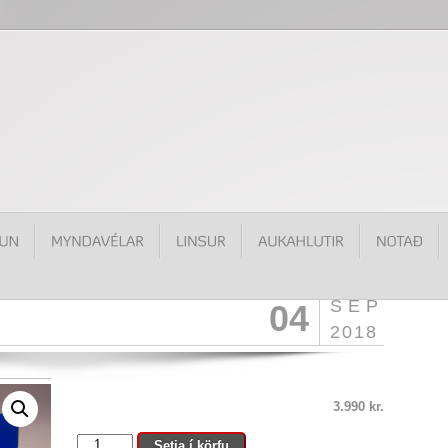
SEP
04
2018
3.990
kr.
EW-
Setja í körfu