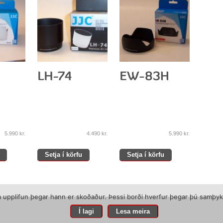
5.990
kr.
4.490
kr.
5.990
kr.
Setja í körfu
Setja í körfu
ta upplifun þegar hann er skoðaður. Þessi borði hverfur þegar þú samþy
Í lagi
Lesa meira