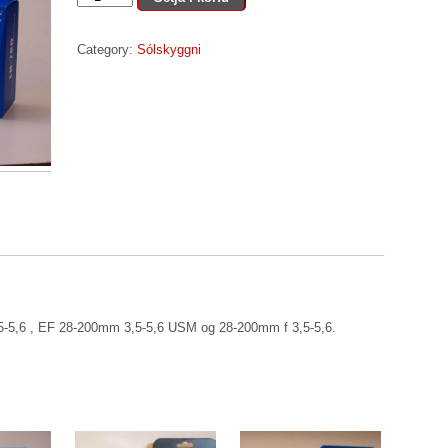
78D
quantity
Category:
Sólskyggni
5-5,6 , EF 28-200mm 3,5-5,6 USM og 28-200mm f 3,5-5,6.