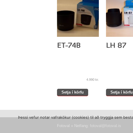
4.990
kr.
Setja í körfu
Setja í körfu
Þessi vefur notar vafrakökur (cookies) til að tryggja sem bes
Fotoval » Netfang:
fotoval@fotoval.is