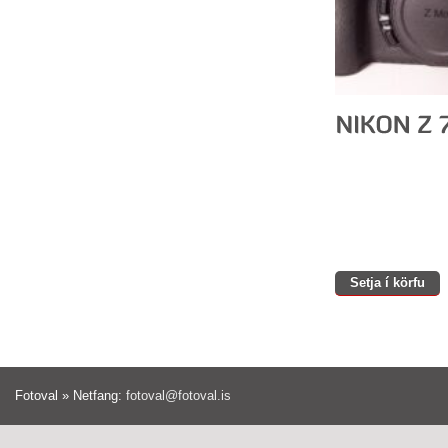
Setja í körfu
Fotoval » Netfang:
fotoval@fotoval.is