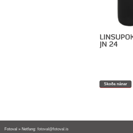
Skoða nánar
Fotoval » Netfang:
fotoval@fotoval.is