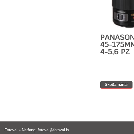
Skoða nánar
Fotoval » Netfang:
fotoval@fotoval.is