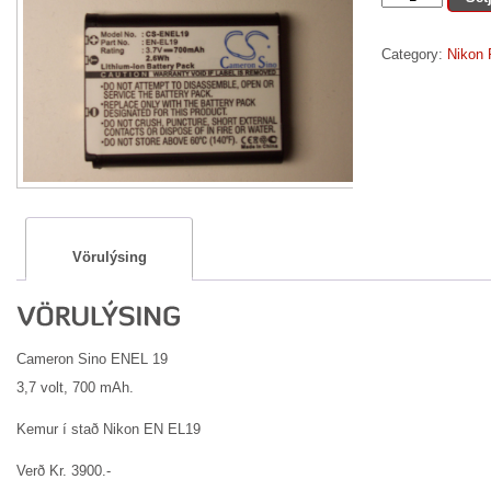
EL19
quantity
Category:
Nikon 
Vörulýsing
Cameron Sino ENEL 19
3,7 volt, 700 mAh.
Kemur í stað Nikon EN EL19
Verð Kr. 3900.-