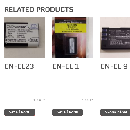
4.900
kr.
7.900
kr.
Setja í körfu
Setja í körfu
Skoða nánar