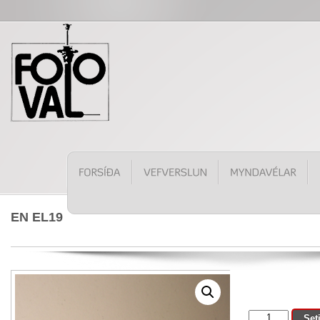
EN EL19
EN
Set