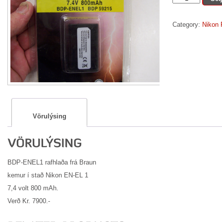
EL
1
Category:
Nikon 
quantity
Vörulýsing
BDP-ENEL1 rafhlaða frá Braun
kemur í stað Nikon EN-EL 1
7,4 volt 800 mAh.
Verð Kr. 7900.-