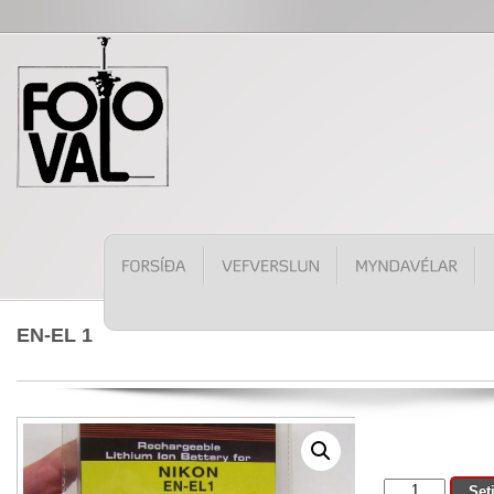
EN-EL 1
EN-
Set