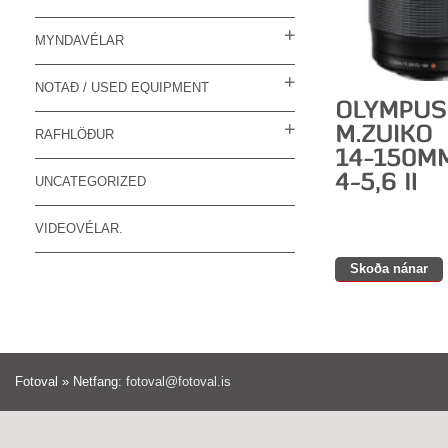
MYNDAVÉLAR
NOTAÐ / USED EQUIPMENT
RAFHLÖÐUR
UNCATEGORIZED
VIDEOVÉLAR.
Skoða nánar
Fotoval » Netfang:
fotoval@fotoval.is