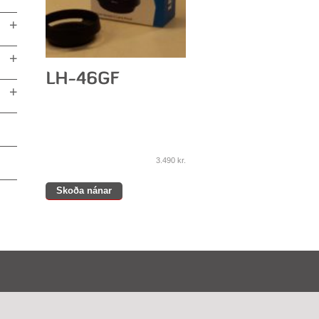
3.490
kr.
Skoða nánar