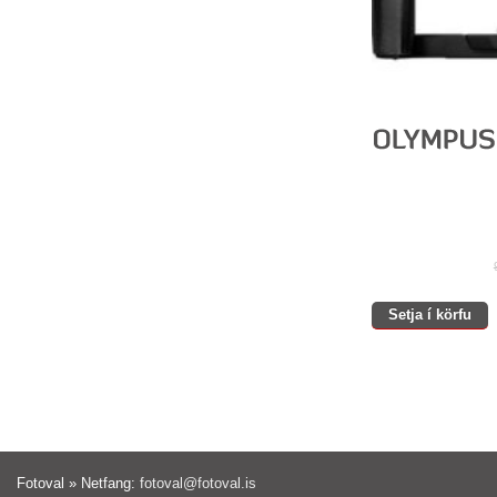
Setja í körfu
Fotoval » Netfang:
fotoval@fotoval.is