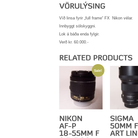
Víð linsa fyrir „full frame“ FX Nikon vélar.
Innbyggt sólskyggni.
Lok á báða enda fylgir.
Verð kr. 60.000.-
Sale!