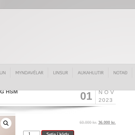
 DG HSM
NÓV
01
2023
60.000
kr.
36.000
kr.
Sigma
Setja í körfu