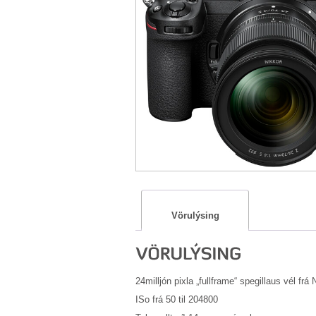
Vörulýsing
24milljón pixla „fullframe“ spegillaus vél frá 
ISo frá 50 til 204800