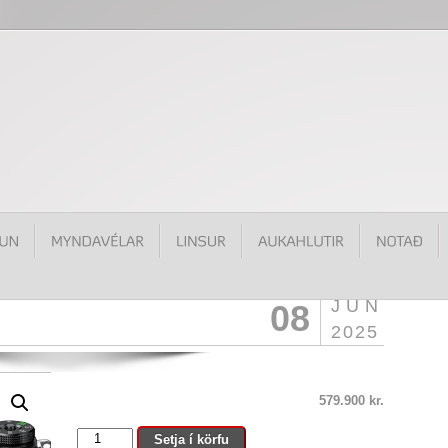
JÚN
08
2025
579.900
kr.
Nikon
Setja í körfu