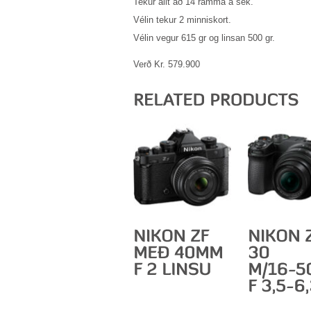
Tekur allt að 14 ramma á sek.
Vélin tekur 2 minniskort.
Vélin vegur 615 gr og linsan 500 gr.
Verð Kr. 579.900