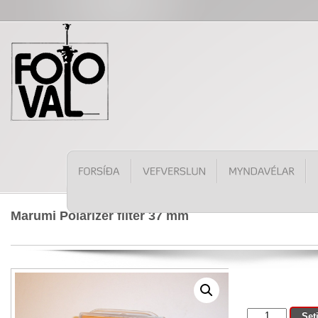
Marumi Polarizer filter 37 mm
Marumi
Set