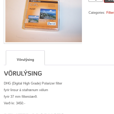
Polarizer
filter
Categories:
Filter
37
mm
quantity
Vörulýsing
DHG (Digital High Grade) Polarizer filter
fyrir linsur á stafrænum vélum
fyrir 37 mm filterstærð.
Verð kr. 3450.-