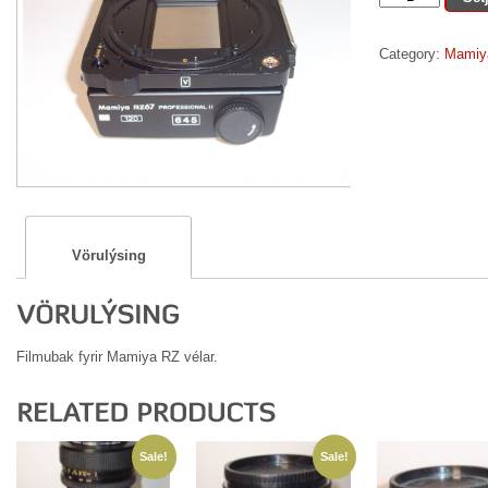
RZ,
6x4,5
Category:
Mamiya
filmubak
quantity
Vörulýsing
Filmubak fyrir Mamiya RZ vélar.
Sale!
Sale!