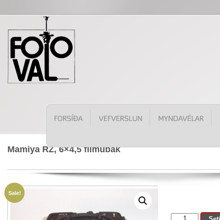
Mamiya RZ, 6×4,5 filmubak
Sale!
Mamiya
Set