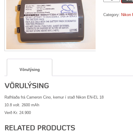
EL
18
Category:
Nikon 
quantity
Vörulýsing
Rafhlaða frá Cameron Cino, kemur í stað Nikon EN-EL 18
10.8 volt. 2600 mAh
Verð Kr. 24.900