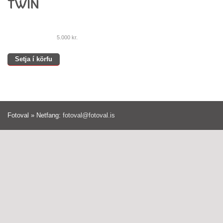
5.000
kr.
Setja í körfu
Fotoval » Netfang:
fotoval@fotoval.is