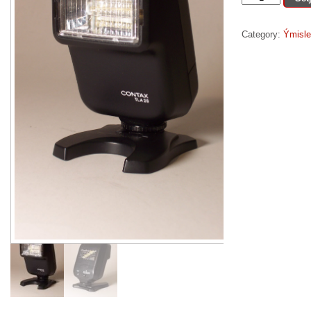
TLA20
quantity
Category:
Ýmisle