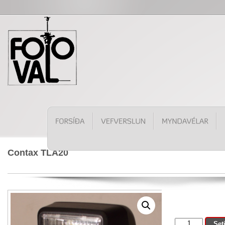
Contax TLA20
Contax
Set