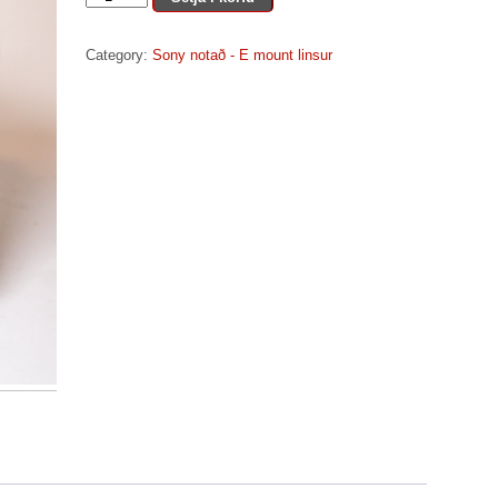
Zeiss
vario-
Category:
Sony notað - E mount linsur
Tessar
E
16-
70mm
f
4
ZA
OSS
quantity