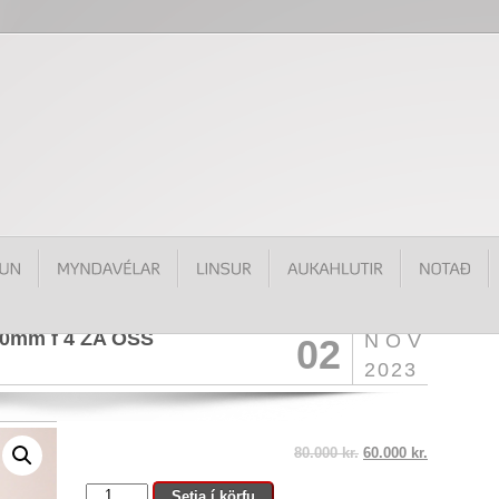
-70mm f 4 ZA OSS
NÓV
02
2023
80.000
kr.
60.000
kr.
Carl
Setja í körfu