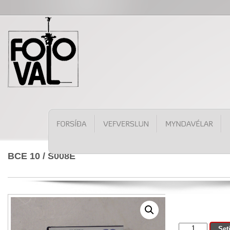
BCE 10 / S008E
BCE
Set