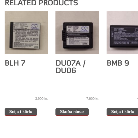
3.900
kr.
7.900
kr.
Setja í körfu
Skoða nánar
Setja í körfu