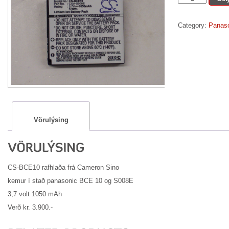
10
/
Category:
Panaso
S008E
quantity
Vörulýsing
CS-BCE10 rafhlaða frá Cameron Sino
kemur í stað panasonic BCE 10 og S008E
3,7 volt 1050 mAh
Verð kr. 3.900.-