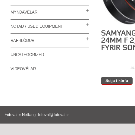
MYNDAVÉLAR
NOTAÐ / USED EQUIPMENT
RAFHLÖÐUR
UNCATEGORIZED
49
VIDEOVÉLAR.
Setja í körfu
Fotoval » Netfang:
fotoval@fotoval.is