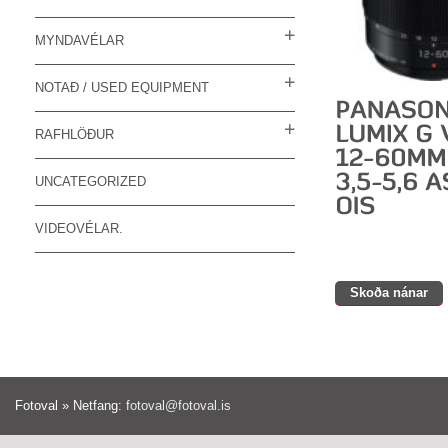
MYNDAVÉLAR
NOTAÐ / USED EQUIPMENT
RAFHLÖÐUR
UNCATEGORIZED
VIDEOVÉLAR.
Skoða nánar
Fotoval » Netfang:
fotoval@fotoval.is