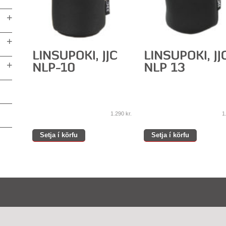
1.290
kr.
1
Setja í körfu
Setja í körfu