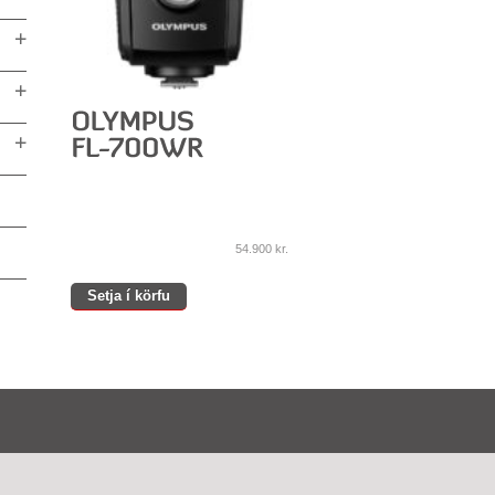
54.900
kr.
Setja í körfu