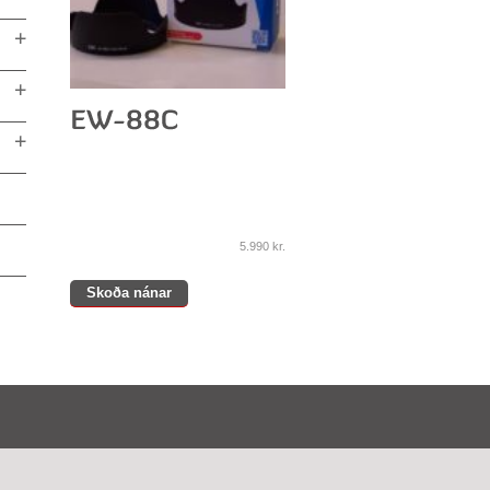
5.990
kr.
Skoða nánar