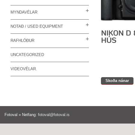
MYNDAVÉLAR
NOTAÐ / USED EQUIPMENT
RAFHLÖÐUR
UNCATEGORIZED
VIDEOVÉLAR.
Skoða nánar
Fotoval » Netfang:
fotoval@fotoval.is