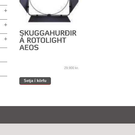
29.900
kr.
Setja í körfu