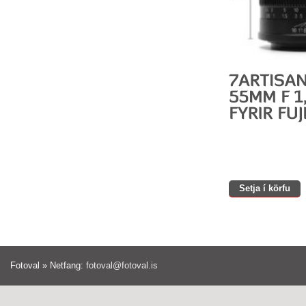
Setja í körfu
Fotoval » Netfang:
fotoval@fotoval.is