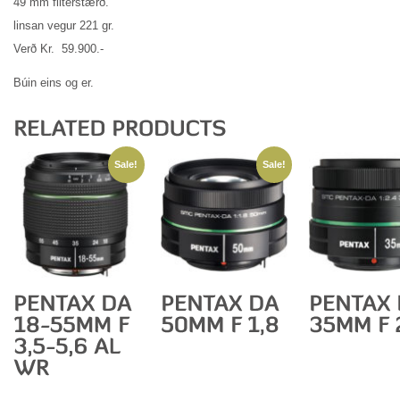
49 mm filterstærð.
linsan vegur 221 gr.
Verð Kr. 59.900.-
Búin eins og er.
Sale!
Sale!