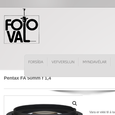
Pentax FA 50mm f 1,4
Vara er ekki til á l