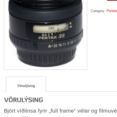
FA
35mm
Category:
Pentax
f
2
quantity
Vörulýsing
Bjórt víðlinsa fyrir „full frame“ vélar og filmuvé