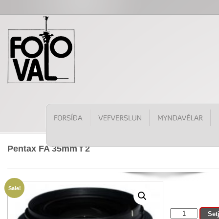
Pentax FA 35mm f 2
Sale!
Pentax
Set