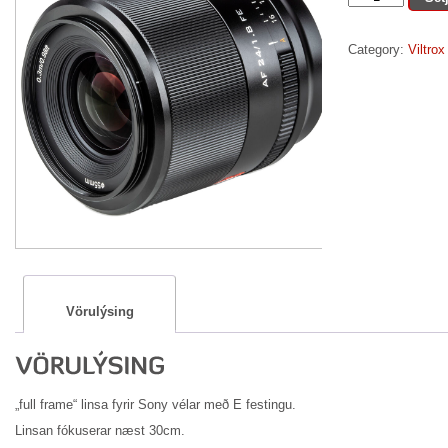
AF
24mm
Category:
Viltrox
f
1,8
fyrir
Sony
E
quantity
Vörulýsing
„full frame“ linsa fyrir Sony vélar með E festingu.
Linsan fókuserar næst 30cm.