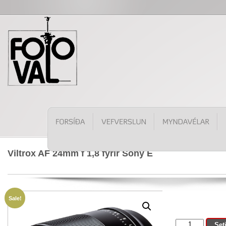
Viltrox AF 24mm f 1,8 fyrir Sony E
Sale!
Viltrox
Set