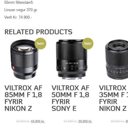
55mm filterstærð.
Linsan vegur 370 gr.
Verð Kr. 74.900.-
Sale!
Sale!
69.900
kr.
44.900
kr.
67.680
kr.
39.900
kr.
69.900
kr.
4