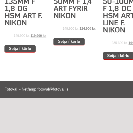
149.900
kr.
124.900
kr.
149.900
kr.
119.900
kr.
Setja í körfu
235.300
kr.
16
Setja í körfu
Setja í körfu
Fotoval » Netfang:
fotoval@fotoval.is