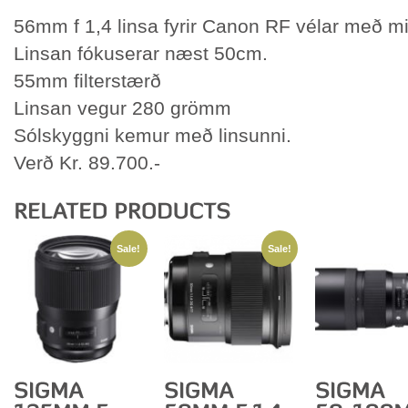
56mm f 1,4 linsa fyrir Canon RF vélar með m
Linsan fókuserar næst 50cm.
55mm filterstærð
Linsan vegur 280 grömm
Sólskyggni kemur með linsunni.
Verð Kr. 89.700.-
Sale!
Sale!