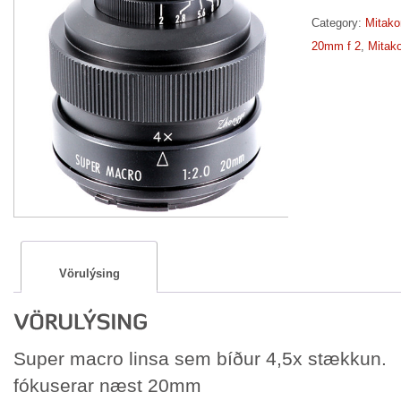
Category:
Mitako
20mm f 2
,
Mitak
Vörulýsing
Super macro linsa sem bíður 4,5x stækkun.
fókuserar næst 20mm