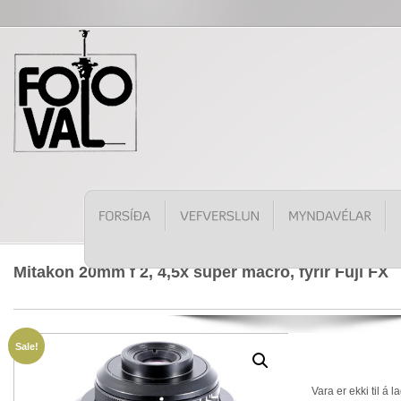
Mitakon 20mm f 2, 4,5x super macro, fyrir Fuji FX
Sale!
Vara er ekki til á l