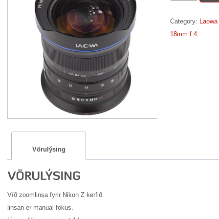
10-
18mm
Category:
Laowa 
f
18mm f 4
4,5-
5,6
fyrir
Nikon
Z
quantity
Vörulýsing
Víð zoomlinsa fyrir Nikon Z kerfið.
linsan er manual fokus.