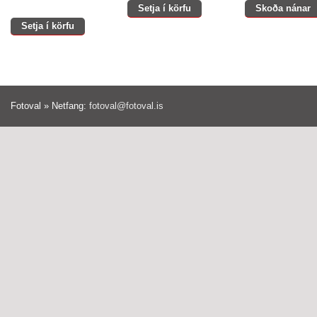
Setja í körfu
Skoða nánar
Setja í körfu
Fotoval » Netfang:
fotoval@fotoval.is