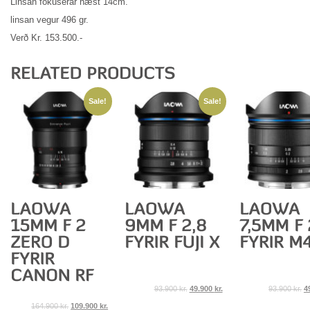
Linsan fókuserar næst 14cm.
linsan vegur 496 gr.
Verð Kr. 153.500.-
Sale!
Sale!
93.900
kr.
49.900
kr.
93.900
kr.
4
164.900
kr.
109.900
kr.