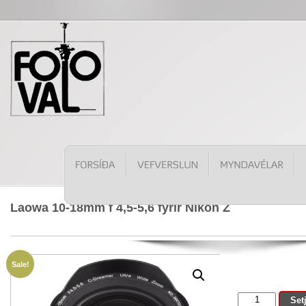
Laowa 10-18mm f 4,5-5,6 fyrir Nikon Z
Sale!
Laowa
Set