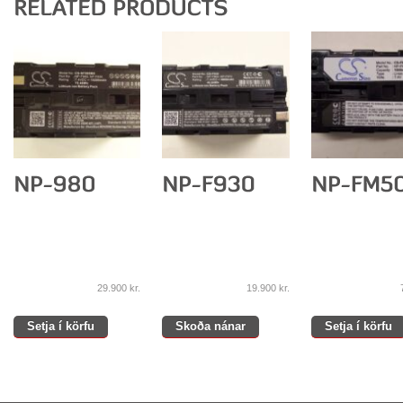
29.900
kr.
19.900
kr.
Setja í körfu
Skoða nánar
Setja í körfu