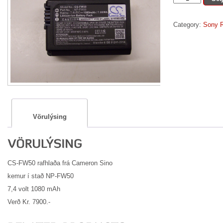
50
quantity
Category:
Sony R
Vörulýsing
CS-FW50 rafhlaða frá Cameron Sino
kemur í stað NP-FW50
7,4 volt 1080 mAh
Verð Kr. 7900.-