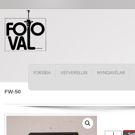
FW-50
FW-
Set