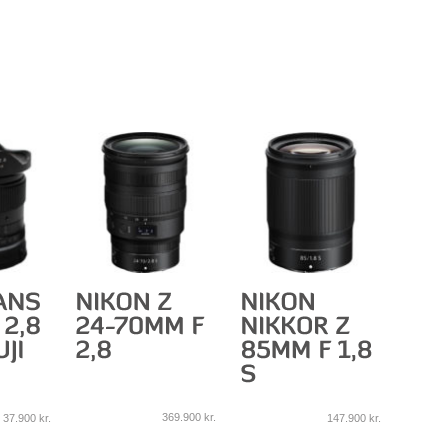
369.900
kr.
37.900
kr.
147.900
kr.