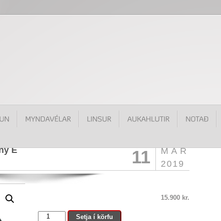
ony E
MAR
11
2019
15.900
kr.
7Artisans
Setja í körfu