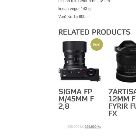
Linsan fókuserar næst 18 cm.
linsan vegur 143 gr.
Verð Kr. 15.900.-
Sale!
399.900
kr.
299.900
kr.