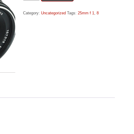
25
mm
Category:
Uncategorized
Tags:
25mm f 1
,
8
f
1,8
fyrir
Sony
E
quantity